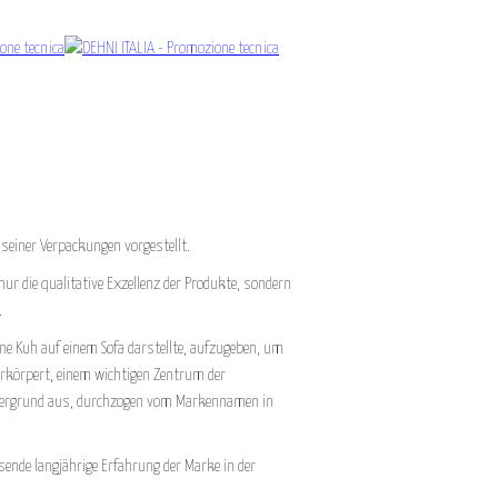
seiner Verpackungen vorgestellt.
nur die qualitative Exzellenz der Produkte, sondern
.
ine Kuh auf einem Sofa darstellte, aufzugeben, um
erkörpert, einem wichtigen Zentrum der
intergrund aus, durchzogen vom Markennamen in
ende langjährige Erfahrung der Marke in der