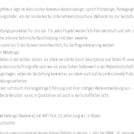
tfokus liegt im klassischen Kommunikationsdesign, sprich Printdesign, Packagingde
ungsbilder, von der Visitenkarte, Unternehmensbroschüre, Webseite bis zur Gestalt
taltungsparameter für uns dar. Für jedes Projekt werden Schriften akribisch und sehr 
he und eine technische Beschreibung sind eben zweierlei.
assend zur CI des Kunden verantwortlich, für die Programmierung wenden
en Webdesign.
edien in den letzten Jahren, vor allem verstärkt durch Smartphone und Tablet-PC, ein
ie klassische Printgrafik nach wie vor einen hohen Stellenwert in der Medienlandschaft
ch gestiegen, neben der Gestaltung kommt es vor allem auch auf die professionelle Pr
edelungsverfahren.
hnen sich durch ihre langjährige Erfahrung und ihrer stetigen Weiterentwicklung aus
te Resultat, sei es in Qualitativer als auch in wirtschaftlicher Sicht.
rbedesign Akademie) am WIFI Tirol, 15 Jahre Jung & C. in Bozen.
ustration.
a di comunicazione ed design Andrea Palladio in Verona, 1 Jahr bei HM&C, 16 Jahre be