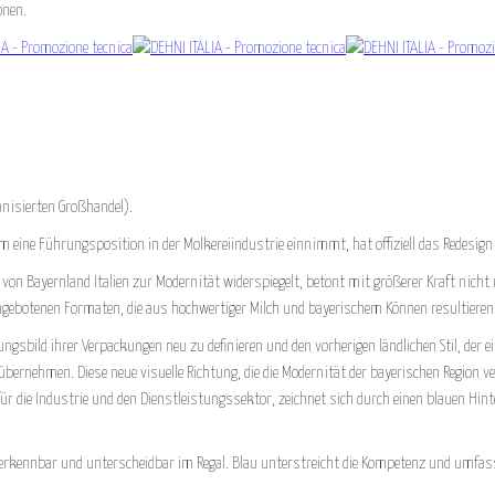
onen.
anisierten Großhandel).
eine Führungsposition in der Molkereiindustrie einnimmt, hat offiziell das Redesign 
 von Bayernland Italien zur Modernität widerspiegelt, betont mit größerer Kraft nicht 
n angebotenen Formaten, die aus hochwertiger Milch und bayerischem Können resultieren
ngsbild ihrer Verpackungen neu zu definieren und den vorherigen ländlichen Stil, der e
ernehmen. Diese neue visuelle Richtung, die die Modernität der bayerischen Region v
ür die Industrie und den Dienstleistungssektor, zeichnet sich durch einen blauen H
 erkennbar und unterscheidbar im Regal. Blau unterstreicht die Kompetenz und umfass