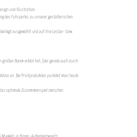
sign und Illustration.
ung des Fuhrparks zu unserer gestalterischen
überlegt ausgewählt und auf ihre Lesbar- bzw.
en großen Boom erlebt hat, (der gerade auch durch
.
oduktion an. Bei Printprodukten punktet man heute
 - das optimale Zusammenspiel zwischen
i Mugele's in Bozen. Aufgabenbereich: