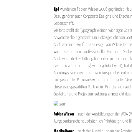
fgd
wurde von Fabian Wieser 2008 gegründet, Haup
Dazu gehören auch Corporate Designs und Erschein
Leidenschaft.
Weiters stellt die Typographie einen wichtigen Ges
Anwendbarkeit getestet. Ein Liebesgedicht von Goet
Auch zeichnen wir für das Design von Webseiten p
wir uns an unsere professionellen Partner in Sach
Auch wenn die Gestaltung für bildschirmbasierte M
das Thema "epublishing" weitergeführt wird), hat d
Allerdings sind die qualitativen Ansprüche deutli
mit gekonnter Papierauswahl und raffinierten Ver
Unsere ausgewählten Partner im Printbereich zeic
Gestaltung und Projektumsetzung ermöglicht das Bes
Fabian Wieser
| nach der Ausbildung an der WDA (We
Aufgabenbereich: hauptsächlich Printdesign und Ill
Monika Roner
| nach der Ausbildung an der Accademi