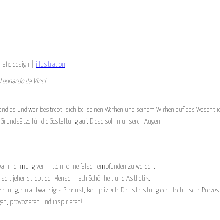
Jump to navigation
rafic design |
illustration
Leonardo da Vinci
tand es und war bestrebt, sich bei seinen Werken und seinem Wirken auf das Wesentli
Grundsätze für die Gestaltung auf. Diese soll in unseren Augen
 Wahrnehmung vermitteln, ohne falsch empfunden zu werden.
n seit jeher strebt der Mensch nach Schönheit und Ästhetik.
derung, ein aufwändiges Produkt, komplizierte Dienstleistung oder technische Prozess
gen, provozieren und inspirieren!