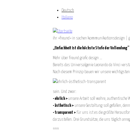
Deutsch
Italiano
ihr >freund< in sachen kommunikationsdesign | g
„Einfachheit ist die höchste Stufe der Vollendung“
Mehr über freund grafic design ...
Bereits das Universalgenie Leonardo da Vinci vers
Nach diesem Prinzip bauen wir unsere wichtigsten 
sein. Und zwar:
• ehrlich >
unsere Arbeit soll wahre, authentische
• ästhetisch >
unsere Gestaltung soll gefallen, den
• transparent >
für uns ist es die größte Herausfor
darzustellen. Drei Grundsätze, die uns täglich anre
***