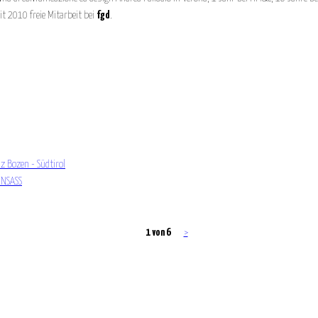
t 2010 freie Mitarbeit bei
fgd
.
z Bozen - Südtirol
ENSASS
1 von 6
>