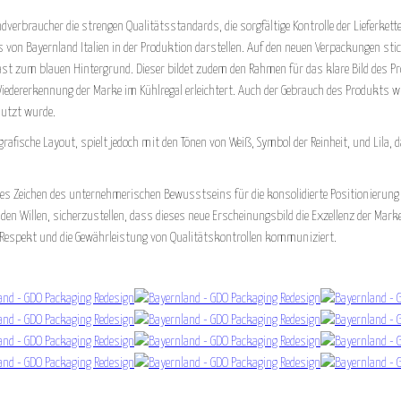
verbraucher die strengen Qualitätsstandards, die sorgfältige Kontrolle der Lieferkette
s von Bayernland Italien in der Produktion darstellen. Auf den neuen Verpackungen stic
rast zum blauen Hintergrund. Dieser bildet zudem den Rahmen für das klare Bild des
Wiedererkennung der Marke im Kühlregal erleichtert. Auch der Gebrauch des Produkts 
nutzt wurde.
rafische Layout, spielt jedoch mit den Tönen von Weiß, Symbol der Reinheit, und Lila, 
ares Zeichen des unternehmerischen Bewusstseins für die konsolidierte Positionierung
n Willen, sicherzustellen, dass dieses neue Erscheinungsbild die Exzellenz der Marke
, Respekt und die Gewährleistung von Qualitätskontrollen kommuniziert.