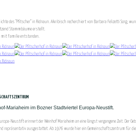
chte des "Pfitscher" in Ridnaun. Akribisch recherchiert von Barbara Felizetti Sorg, wu
utzend Stammbäume erstellt.
 mit Familie entstanden.
INSCHAFTSZENTRUM
f-Mariaheim im Bozner Stadtviertel Europa-Neustift.
Europa-Neustift erinnert der Weinhof Mariaheim an eine längst vergangene Zeit. Der 
 und repräsentativ ausgestattet. Ab 1976 wurde hier ein Gemeinschaftszentrum für 