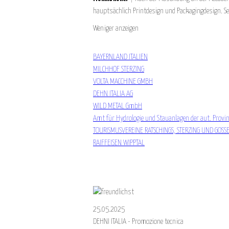
hauptsächlich Printdesign und Packagingdesign. Sei
Weniger anzeigen
BAYERNLAND ITALIEN
MILCHHOF STERZING
VOLTA MACCHINE GMBH
DEHN ITALIA AG
WILD METAL GmbH
Amt für Hydrologie und Stauanlagen der aut. Provin
TOURISMUSVEREINE RATSCHINGS, STERZING UND GOSS
RAIFFEISEN WIPPTAL
25.05.2025
DEHNI ITALIA - Promozione tecnica